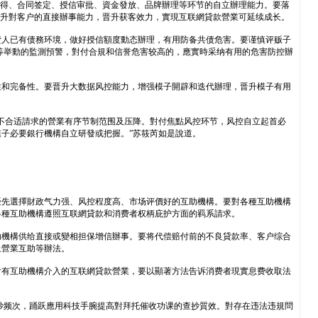
获得、合同签定、授信审批、資金發放、品牌辦理等环节的自立辦理能力。要落
晋升對客户的直接辦事能力，晋升获客效力，實現互联網貸款營業可延续成长。
貸人已有债務环境，做好授信額度動态辦理，有用防备共债危害。要谨慎评贩子
取現等举動的監測預警，對付合規和信誉危害较高的，應實時采纳有用的危害防控辦
性和完备性。要晋升大数据风控能力，增强模子開辟和迭代辦理，晋升模子有用
不合适請求的營業有序节制范围及压降。對付焦點风控环节，风控自立起首必
子必要銀行機構自立研發或把握。”苏筱芮如是說道。
優先選擇財政气力强、风控程度高、市场评價好的互助機構。要對各種互助機構
各種互助機構遵照互联網貸款和消费者权柄庇护方面的羁系請求。
助機構供给直接或變相担保增信辦事。要将代偿赔付前的不良貸款率、客户综合
止營業互助等辦法。
付有互助機構介入的互联網貸款營業，要以顯著方法告诉消费者現實息费收取法
抄频次，踊跃應用科技手腕提高對拜托催收功课的查抄質效。對存在违法违規問