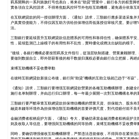
羁系開释的一系列旌旗灯号也表白，将来在“助貸”營業中，銀行各方的权责
實各項自立风控請求，不得将焦點风控环节外包给互助機構，避免過分依靠互
在互联網貸款的同一授信辦理方面，《通知》請求，三類銀行應多渠道采集并
户真實偿债能力，不得仅因互助方供给担保增信而低落授信审核尺度。要@增%5
法。
三類銀行要延续晋升互联網貸款信息體系的可用性和靠得住性，确保體系平安
性，延续監測已上線模子的有用性和不乱性，實時優化或镌汰出缺陷的模子。
“後续，各銀行機構必要按照羁系文件指引，從顶层轨制搭建、營業兼顾辦理
要做到数据自立，即外部获客後的相干数据归属权必要由銀行自立把握，再經
束缚互助機構不妥收费举動
在彼時互联網貸款新規公布後，銀行與“助貸”機構的互助立场就已趋于“岑寂”
《通知》請求，三類銀行要增强互联網貸款營業的各種互助機構辦理，創建全
施行名单制辦理，并由总行归口辦理，每一年最少展開一次對互助機構名单的
三類銀行要严酷审查互联網貸款担保增信機構的營業天資、担保能力、股东布
融資本錢等环境作為担保增信類互助機構的首要评價尺度，對代偿赔付前不良
金融消费者权柄庇护方面，《通知》夸大，要确切承當金融消费者权柄庇护主
则及收取人等信息，要增强與互助機構的同等协商，束缚互助機構不妥收费举
同時，要确切增强催收互助機構辦理，严禁违法违規催收，不得與存在紧张违