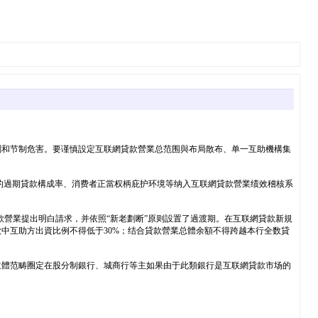
測和节制危害。要谨慎設定互联網貸款營業总范围與布局散布、单一互助機構集
的過期貸款構成率、消费者正當权柄庇护环境等纳入互联網貸款營業绩效稽核系
貸款營業提出明白請求，并依照“新老劃断”原则設置了過渡期。在互联網貸款新規
款中互助方出資比例不得低于30%；结合貸款營業总體余額不得跨越本行全数貸
主體范畴圈定在股分制銀行、城商行等主如果由于此類銀行是互联網貸款市场的