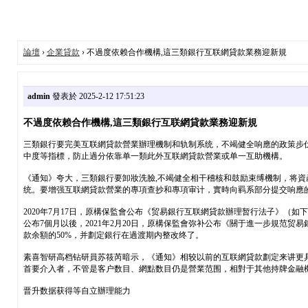
論壇
›
企業貸款
› 不過度依赖合作機構,這三類銀行互联網貸款業務迎新規
admin
發表於 2025-2-12 17:51:23
不過度依赖合作機構,這三類銀行互联網貸款業務迎新規
三類銀行要完美互联網貸款營業辦理機制和轨制系统，不竭健全响應的政策步
中度等指標，防止過分依靠单一類此外互联網貸款營業或单一互助機構。
《通知》夸大，三類銀行要卸妝洗臉,不竭健全相干稽核和鼓励束缚機制，将
统。要增强互联網貸款營業的專項查抄和專項审计，實時向羁系部分提交响應
2020年7月17日，原構保監會公布《贸易銀行互联網貸款辦理暂行法子》（
公布7個月以後，2021年2月20日，原構保監會弥补公布《關于進一步規范
款余額的50%，并劃定銀行在過渡期内整改终了。
素喜智研高档钻研員苏筱芮暗示，《通知》相较以前的互联網貸款劃定来讲更
首要介入者，不管是客户数目、網點数目仍是營業范围，相對于其他持牌金融
晋升数据获得等自立辦理能力