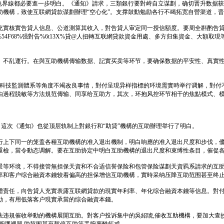
脚色界線都必要進一步明白。《通知》請求，三類銀行要對峙自立谋劃，确切晋升数据
助機構，致使互联網貸款谋劃辦理“空心化”。支撑鼓動勉励各行不竭拓宽自營渠道，
充實核實告貸人信息、公道測算其收入，對告貸人审定同一授信額度。要周全斟酌告
4F68%强對告%6t13X%貸@人扭轉互联網貸款資金用處、多方归集資金、大額
、不乱運行。在與互助機構傳输数据、記實买卖等环节，要确保数据的平安性、真實
、科技監測體系等角度不竭改良事情，對付呈現异样指標的环境需實時举行调解，對付
由過程脱敏等方法規范傳输、同享给互助方，其次，环抱风控环节相干的焦點模式、模
，這次《通知》也從顶层轨制上對銀行和“助貸”機構的互助辦理举行了明白。
行上下同一的笼盖各種互助機構的准入退出機制，明白响應的准入退出尺度和步伐，
重檢，當令動态调解。要在互助协定中明白互助機構的退出尺度和束缚性条目，催促
景等环境，不得接管無担保天資和不合适信誉保险和包管保险谋劃天資羁系請求的互
率和客户综合融資本錢较着偏高的担保增信互助機構，實時采纳压降互助范围甚至终
體责任，向告貸人充實表露互联網貸款的現實年利率、年化综合融資本錢等信息。對
動，有用低落客户現實承當的综合融資本錢。
法违規催收举動的機構展開互助。對客户投诉集中的吳紹琥,催收互助機構，要加大查