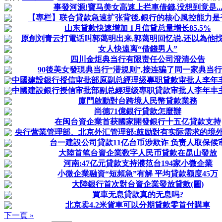
事發河源!寶马美女高速上拦車借錢,没想到竟是..
【專栏】联合貸款急速扩张背後,銀行的核心風控能力是
山东貸款快速增加 1月信貸总量增长85.5%
原創刘青云打電话叫郭蔼明出来,郭蔼明回忆说,还以為他
女人快遠离“借錢男人”
四川金炬典当行有限责任公司澄清公告
90後美女發現典当行“潜規则”,接连骗了同一家典当
中國建設銀行授信审批部原副总經理级專职貸款审批人李年丰被
中國建設銀行授信审批部副总經理级專职貸款审批人李年丰主動
廈門啟動對台跨境人民幣貸款業務
尚德71億銀行貸款怎麼辦
在闽台資企業首获國家開發銀行十五亿貸款支持
央行营業管理部、北京外汇管理部:鼓励對有实际需求的境外企
台一建設公司貸款11亿台币涉欺诈 负责人取保候
大陸首笔台資企業数字人民币貸款在昆山發放
河南:47亿元貸款支持濮范台194家小微企業
小微企業融資“短頻急”有解 平均貸款额度45万
大陸銀行首次對台資企業發放貸款(圖)
買車无息貸款真的无息吗?
北京卖4.2米貨車可以分期貸款零首付購車
下一頁 »