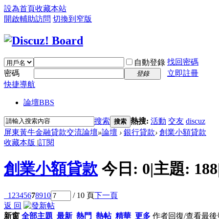
設為首頁
收藏本站
開啟輔助訪問
切換到窄版
找回密碼
自動登錄
密碼
立即註冊
登錄
快捷導航
論壇
BBS
搜索
熱搜:
活動
交友
discuz
搜索
屏東黃牛金融貸款交流論壇
»
論壇
›
銀行貸款
›
創業小額貸款
收藏本版
|
訂閱
創業小額貸款
今日:
0
|
主題:
188
1
2
3
4
5
6
7
8
9
10
/ 10 頁
下一頁
返 回
新窗
全部主題
最新
熱門
熱帖
精華
更多
作者
回復/查看
最後