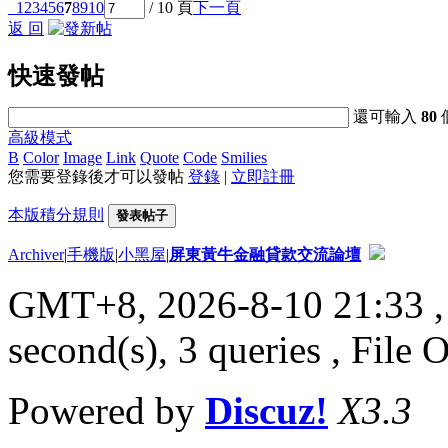
1
2
3
4
5
6
7
8
9
10
/ 10 頁
下一頁
返 回
快速發帖
還可輸入
80
高級模式
B
Color
Image
Link
Quote
Code
Smilies
您需要登錄後才可以發帖
登錄
|
立即註冊
本版積分規則
發表帖子
Archiver
|
手機版
|
小黑屋
|
屏東黃牛金融貸款交流論壇
GMT+8, 2026-8-10 21:33
,
second(s), 3 queries , File 
Powered by
Discuz!
X3.3