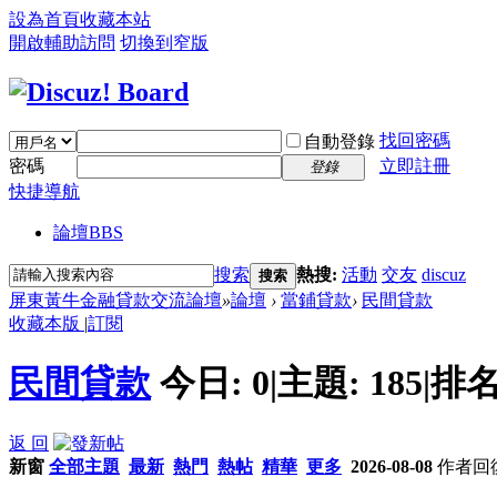
設為首頁
收藏本站
開啟輔助訪問
切換到窄版
找回密碼
自動登錄
密碼
立即註冊
登錄
快捷導航
論壇
BBS
搜索
熱搜:
活動
交友
discuz
搜索
屏東黃牛金融貸款交流論壇
»
論壇
›
當鋪貸款
›
民間貸款
收藏本版
|
訂閱
民間貸款
今日:
0
|
主題:
185
|
排名
返 回
新窗
全部主題
最新
熱門
熱帖
精華
更多
2026-08-08
作者
回