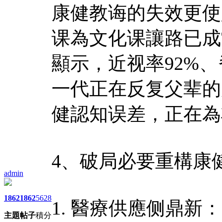
康健教诲的失效更使
课為文化课讓路已成
顯示，近视率92%
一代正在反复父辈的
健認知误差，正在為
4、破局必要重構康
admin
1862
1862
5628
1. 醫療供應侧鼎
主題
帖子
積分