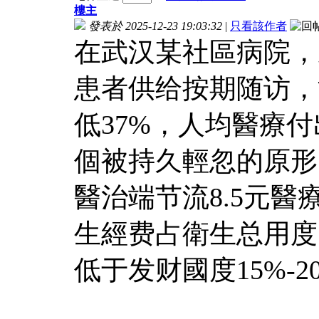
樓主
發表於 2025-12-23 19:03:32
|
只看該作者
在武汉某社區病院，
患者供给按期随访，
低37%，人均醫療付
個被持久輕忽的原形
醫治端节流8.5元
生經费占衛生总用度
低于发财國度15%-