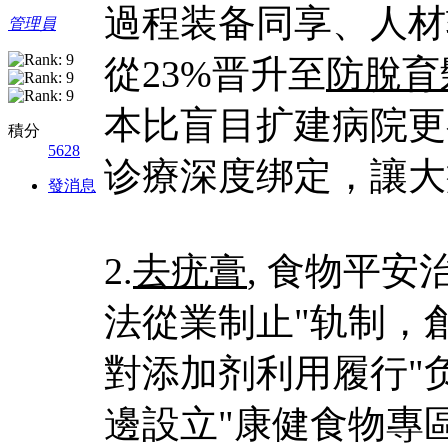
過程装备同享、人材
管理員
從23%晋升至
防脫育
本比盲目扩建病院更
積分
5628
诊療深度绑定，讓大
發消息
2.
去疣膏
, 食物平
法從業制止"轨制，
對添加剂利用履行"
邊設立"康健食物專