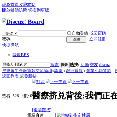
設為首頁
收藏本站
開啟輔助訪問
切換到窄版
找回密碼
自動登錄
密碼
立即註冊
登錄
快捷導航
論壇
BBS
搜索
熱搜:
活動
交友
discuz
搜索
屏東黃牛金融貸款交流論壇
»
論壇
›
銀行貸款
›
創業小額貸款
›
返回列表
醫療挤兑背後:我們正在
查看:
526
|
回復:
0
[複製鏈接]
電梯直達