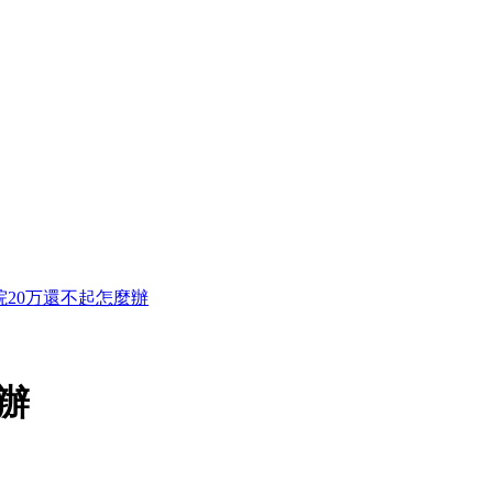
院20万還不起怎麼辦
辦