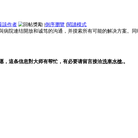
看該作者
|
倒序瀏覽
|
閱讀模式
與病院連结開放和诚笃的沟通，并摸索所有可能的解决方案。同
愿，這条信息對大师有帮忙，有必要请留言接洽
洗車水槍
,。