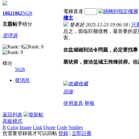
電梯直達
1862
1862
5628
樓主
主題
帖子
積分
發表於 2025-12-23 19:06:18
|
只
总之，面临巨额债務，最首要的是
管理員
害。
在盐城碰到法令問题，必定要找專
業状师，接洽盐城王炜烽状师。但
積分
5628
發消息
收藏
回復
使用道具
舉報
返回列表
高級模式
B
Color
Image
Link
Quote
Code
Smilies
您需要登錄後才可以回帖
登錄
|
立即註冊