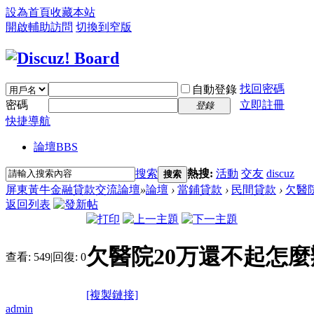
設為首頁
收藏本站
開啟輔助訪問
切換到窄版
找回密碼
自動登錄
密碼
立即註冊
登錄
快捷導航
論壇
BBS
搜索
熱搜:
活動
交友
discuz
搜索
屏東黃牛金融貸款交流論壇
»
論壇
›
當鋪貸款
›
民間貸款
›
欠醫
返回列表
欠醫院20万還不起怎麼
查看:
549
|
回復:
0
[複製鏈接]
admin