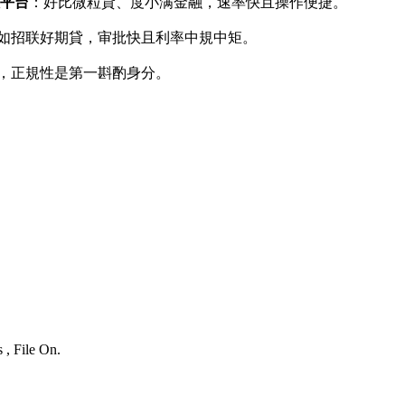
款平台
：好比微粒貸、度小满金融，速率快且操作便捷。
如招联好期貸，审批快且利率中規中矩。
，正規性是第一斟酌身分。
 , File On.