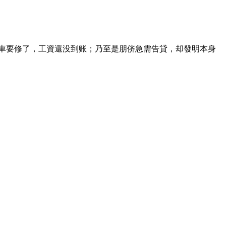
車要修了，工資還没到账；乃至是朋侪急需告貸，却發明本身