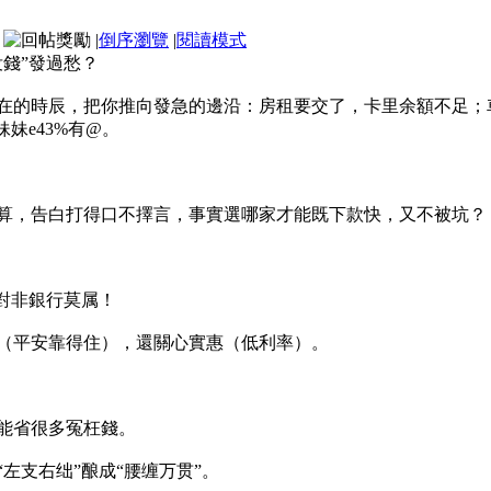
|
倒序瀏覽
|
閱讀模式
錢”發過愁？
在的時辰，把你推向發急的邊沿：房租要交了，卡里余額不足；
妹妹e43%有@。
算，告白打得口不擇言，事實選哪家才能既下款快，又不被坑？
對非銀行莫属！
（平安靠得住），還關心實惠（低利率）。
能省很多冤枉錢。
左支右绌”酿成“腰缠万贯”。