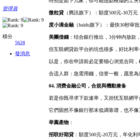
特别是如下几家，你可能连點根烟的工夫
管理員
微粒貸
（腾訊旗下）：額度500元-30万元，
度小满金融
（baidu旗下）：最快30秒
積分
美團借錢
：结合銀行推出，3分钟内放款，合
5628
但互联網貸款平台的坑也很多，好比利率
發消息
以是，你在申請前必定要细心浏览合同，
合适人群：急需用錢，信誉一般，愿意為
04. 消费金融公司，合規與機動兼备
若是你既寻求下款速率，又担忧互联網平
它們固然不像銀行那末低调靠谱，也不像
举薦產物
：
招联好期貸
：額度500元-20万元，年化利