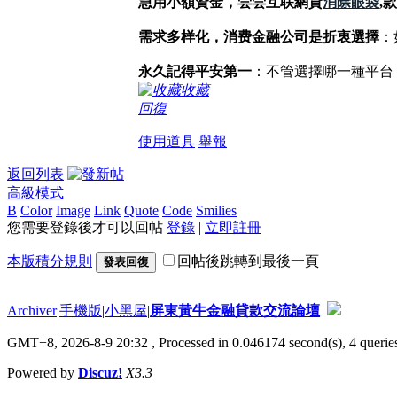
急用小額資金，尝尝互联網貸
消除眼袋
,
需求多样化，消费金融公司是折衷選擇
：
永久記得平安第一
：不管選擇哪一種平台
收藏
回復
使用道具
舉報
返回列表
高級模式
B
Color
Image
Link
Quote
Code
Smilies
您需要登錄後才可以回帖
登錄
|
立即註冊
本版積分規則
回帖後跳轉到最後一頁
發表回復
Archiver
|
手機版
|
小黑屋
|
屏東黃牛金融貸款交流論壇
GMT+8, 2026-8-9 20:32
, Processed in 0.046174 second(s), 4 queries
Powered by
Discuz!
X3.3