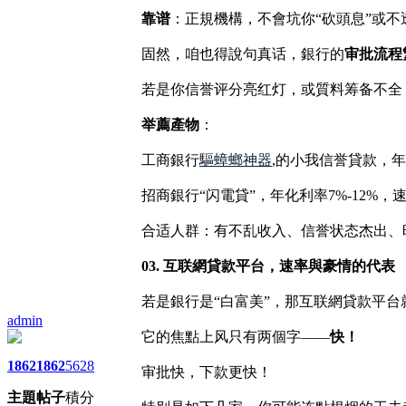
靠谱
：正規機構，不會坑你“砍頭息”或不
固然，咱也得說句真话，銀行的
审批流程
若是你信誉评分亮红灯，或質料筹备不全
举薦產物
：
工商銀行
驅蟑螂神器
,的小我信誉貸款，年
招商銀行“闪電貸”，年化利率7%-12%
合适人群：有不乱收入、信誉状态杰出、
03. 互联網貸款平台，速率與豪情的代表
若是銀行是“白富美”，那互联網貸款平台
admin
它的焦點上风只有两個字——
快！
1862
1862
5628
审批快，下款更快！
主題
帖子
積分