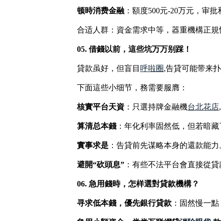
顿時消费金融
：額度500元-20万元，审
合适人群：資金需求中等，器重機構正規
05. 借錢以前，這些坑万万别踩！
貸款虽好，但盲目
呼啦圈
,告貸可能带来
下面這些小细节，務需要服膺：
核實平台天資
：只選持牌金融機
台北花店
算清总本錢
：年化利率固然低，但若暗藏
實事求是
：告貸前先谋略本身的還款能力
避開“砍頭息”
：有些不法平台會直接從貸
06. 急用錢時，怎样選對貸款機構？
寻求低本錢，優先銀行貸款
：固然慢一點