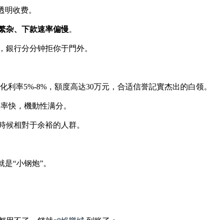
透明收费。
繁杂、下款速率偏慢
。
，銀行分分钟拒你于門外。
化利率5%-8%，額度高达30万元，合适信誉記實杰出的白领。
，速率快，機動性满分。
時候相對于余裕的人群。
就是“小钢炮”。