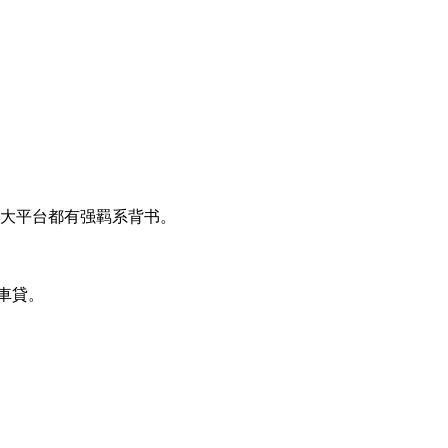
這種大平台都有强羁系背书。
車貸。