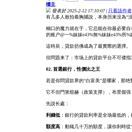
樓主
發表於 2025-2-12 17:10:07
|
只看該作者
有几多人敢拍着胸脯說，本身历来没為“没
糊口的魔力就在于，它总能在你最必要自
的账户@一%妹妹e43%無%妹妹e43%所%
這時辰，貸款彷佛成為了最實際的選擇。
但問題来了：市场上的貸款平台不可偻指
02. 首選銀行，性價比之王
若是你問貸款界的“白富美”是哪家，那绝
它不但門第煊赫（政策支撑），布景倔强
先說长處：
利錢低
：銀行的貸款利率是全场最低的，
額度高
：動辄几十万的額度，讓你刹時從“