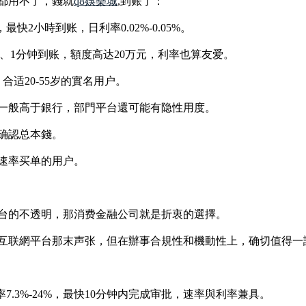
都用不了，錢就
q8娛樂城
,到账了：
最快2小時到账，日利率0.02%-0.05%。
审批、1分钟到账，額度高达20万元，利率也算友爱。
适20-55岁的實名用户。
一般高于銀行，部門平台還可能有隐性用度。
确認总本錢。
速率买单的用户。
台的不透明，那消费金融公司就是折衷的選擇。
互联網平台那末声张，但在辦事合規性和機動性上，确切值得一
率7.3%-24%，最快10分钟内完成审批，速率與利率兼具。