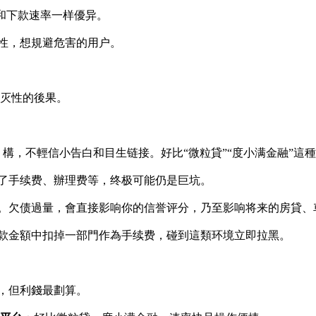
批和下款速率一样優异。
性，想規避危害的用户。
扑灭性的後果。
, 構，不輕信小告白和目生链接。好比“微粒貸”“度小满金融”
了手续费、辦理费等，终极可能仍是巨坑。
。欠债過量，會直接影响你的信誉评分，乃至影响将来的房貸、
款金額中扣掉一部門作為手续费，碰到這類环境立即拉黑。
，但利錢最劃算。