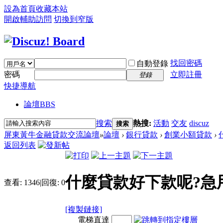
設為首頁
收藏本站
開啟輔助訪問
切換到窄版
找回密碼
自動登錄
密碼
立即註冊
登錄
快捷導航
論壇
BBS
搜索
熱搜:
活動
交友
discuz
搜索
屏東黃牛金融貸款交流論壇
»
論壇
›
銀行貸款
›
創業小額貸款
›
返回列表
什麼貸款好下款呢?急
查看:
1346
|
回復:
0
[複製鏈接]
電梯直達