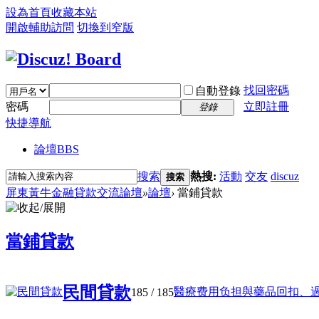
設為首頁
收藏本站
開啟輔助訪問
切換到窄版
找回密碼
自動登錄
密碼
立即註冊
登錄
快捷導航
論壇
BBS
搜索
熱搜:
活動
交友
discuz
搜索
屏東黃牛金融貸款交流論壇
»
論壇
›
當鋪貸款
當鋪貸款
民間貸款
醫療费用负担與藥品回扣、過度診
185
/ 185