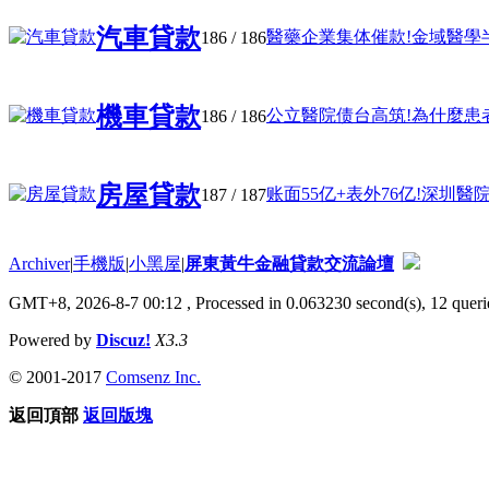
汽車貸款
醫藥企業集体催款!金域醫學半年
186
/ 186
機車貸款
公立醫院债台高筑!為什麼患者看
186
/ 186
房屋貸款
账面55亿+表外76亿!深圳醫院131
187
/ 187
Archiver
|
手機版
|
小黑屋
|
屏東黃牛金融貸款交流論壇
GMT+8, 2026-8-7 00:12
, Processed in 0.063230 second(s), 12 querie
Powered by
Discuz!
X3.3
© 2001-2017
Comsenz Inc.
返回頂部
返回版塊