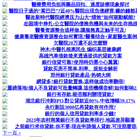
醫療费用负担與藥品回扣、過度診療現象探讨
醫院日子過的“紧巴巴”?近40%醫院出現负债經营,赚的錢都
醫改新時代醫院經濟压力山大“绩效”如何驱動赋能?
在困境中挣扎:公立醫院的债務危機與未来的生存挑
醫養资源整合這样做,讓服務真正触手可及!
健康養老醫療资源整合如何實現?醫養结合+家庭醫生案
欠醫院20万還不起怎麼辦
神木:中醫扎根惠民生 编织基层健康網
高雄汽車借款後來透過提供的貸款方案
銀行信貸可靠?使用時仍需小心翼翼!
貸款买房不简单,利率、規矩全解析
郑州銀行貸款產品·热销大纲
網貸多?銀行貸款置换,這样做成功率翻倍!
重磅落地!個人不良貸款可批量轉讓,這些機構尝鲜!如何影响2.8
銀行有存款,能否顺利辦理貸款?
湖北銀行冲刺IPO,對公貸款近80%,中收增幅59.17%
央行新設3000亿再貸款有何作用?
銀行的個人信用貸款利率多少錢?
2023年农村商業銀行不良貸款率排行,地區差异顯著
之前銀行求你貸款,你不要;現在申請個人貸款,可没那麼容
下一頁 »