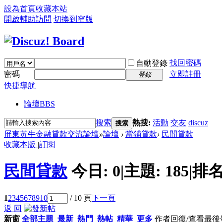
設為首頁
收藏本站
開啟輔助訪問
切換到窄版
找回密碼
自動登錄
密碼
立即註冊
登錄
快捷導航
論壇
BBS
搜索
熱搜:
活動
交友
discuz
搜索
屏東黃牛金融貸款交流論壇
»
論壇
›
當鋪貸款
›
民間貸款
收藏本版
|
訂閱
民間貸款
今日:
0
|
主題:
185
|
排名
1
2
3
4
5
6
7
8
9
10
/ 10 頁
下一頁
返 回
新窗
全部主題
最新
熱門
熱帖
精華
更多
作者
回復/查看
最後