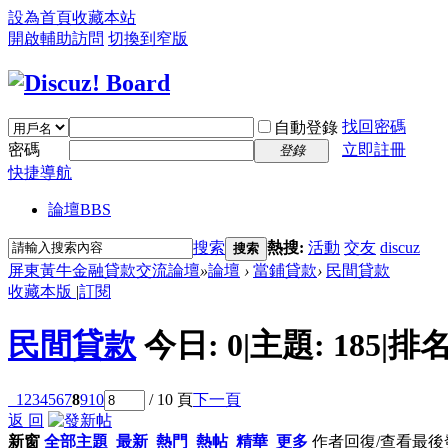
設為首頁
收藏本站
開啟輔助訪問
切換到窄版
找回密碼
自動登錄
密碼
立即註冊
登錄
快捷導航
論壇
BBS
搜索
熱搜:
活動
交友
discuz
搜索
屏東黃牛金融貸款交流論壇
»
論壇
›
當鋪貸款
›
民間貸款
收藏本版
|
訂閱
民間貸款
今日:
0
|
主題:
185
|
排名
1
2
3
4
5
6
7
8
9
10
/ 10 頁
下一頁
返 回
新窗
全部主題
最新
熱門
熱帖
精華
更多
作者
回復/查看
最後