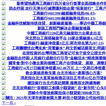
新希望地產與工商銀行四川省分行签署全面战略合作
助企纾困 农行天津分行减费讓利助企業“轻装前行”_工商户_融
工商銀行(601398)融資融券信息(06-03)
工商銀行(601398)融資融券信息(01-15)
金融科技赋能传统信貸、創新融資服務——專访中國工商銀行
新區工商部門解决企業融資难题
中國工商銀行220亿美元融資助力企業走出去
河北邢台工商搭融資平台 10家企業融資4.1亿元
工商銀行:融資净偿還1亿元,两市排名第九(07-23)
工商團體忧台灣未来“用電掺水”,柯文哲喊话蔡英文:問题
在浙投資的台灣同胞工商登记可免于提交公證文件
金融助企纾困|人民銀行成都分行引导“金融活水”精准滴灌
國常會:對中小微企業和個體工商户合理续貸、展期、调整
工商銀行:4月27日融資净偿還302.46万元 上一交易日净偿還3816
救企業就是救失業 台北市推出“產業强心方案”
消息指台北大直英迪格酒店項目正寻求42亿台币貸
建設銀行台北代表处開業 服務首次跨越海峡
北京农商銀行“首都职工創業小額貸款” 在“新市民”心头
西畴今年發放創業担保小額貸款7800余万元
關注 | 2021年天津市創新創業大赛,科技小額貸款公司如何助力
下一頁 »