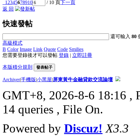
1
2
3
4
5
6
7
8
9
10
/ 10 頁
下一頁
返 回
快速發帖
還可輸入
80
高級模式
B
Color
Image
Link
Quote
Code
Smilies
您需要登錄後才可以發帖
登錄
|
立即註冊
本版積分規則
發表帖子
Archiver
|
手機版
|
小黑屋
|
屏東黃牛金融貸款交流論壇
GMT+8, 2026-8-6 18:16
, 
14 queries , File On.
Powered by
Discuz!
X3.3