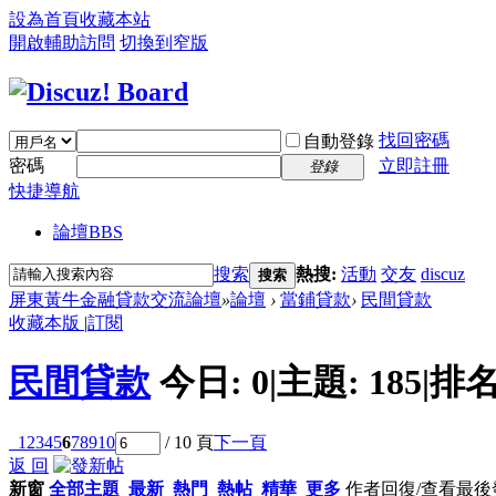
設為首頁
收藏本站
開啟輔助訪問
切換到窄版
找回密碼
自動登錄
密碼
立即註冊
登錄
快捷導航
論壇
BBS
搜索
熱搜:
活動
交友
discuz
搜索
屏東黃牛金融貸款交流論壇
»
論壇
›
當鋪貸款
›
民間貸款
收藏本版
|
訂閱
民間貸款
今日:
0
|
主題:
185
|
排名
1
2
3
4
5
6
7
8
9
10
/ 10 頁
下一頁
返 回
新窗
全部主題
最新
熱門
熱帖
精華
更多
作者
回復/查看
最後