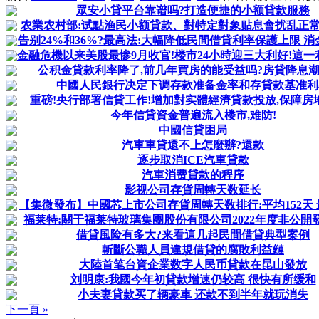
眾安小貸平台靠谱吗?打造便捷的小额貸款服務
农業农村部:试點渔民小额貸款、對特定對象贴息會扰乱正
告别24%和36%?最高法:大幅降低民間借貸利率保護上限 消金
金融危機以来美股最惨9月收官!楼市24小時迎三大利好!這一利
公积金貸款利率降了,前几年買房的能受益吗?房貸降息潮
中國人民銀行决定下调存款准备金率和存貸款基准利
重磅!央行部署信貸工作!增加對实體經濟貸款投放,保障房地產
今年信貸資金普遍流入楼市,难防!
中國信貸困局
汽車車貸還不上怎麼辦?還款
逐步取消ICE汽車貸款
汽車消费貸款的程序
影视公司存貨周轉天数延长
【集微發布】中國芯上市公司存貨周轉天数排行:平均152天 最
福莱特:關于福莱特玻璃集團股份有限公司2022年度非公開發行
借貸風险有多大?来看這几起民間借貸典型案例
斬斷公職人員違規借貸的腐敗利益鏈
大陸首笔台資企業数字人民币貸款在昆山發放
刘明康:我國今年初貸款增速仍较高 很快有所缓和
小夫妻貸款买了辆豪車 还款不到半年就玩消失
下一頁 »