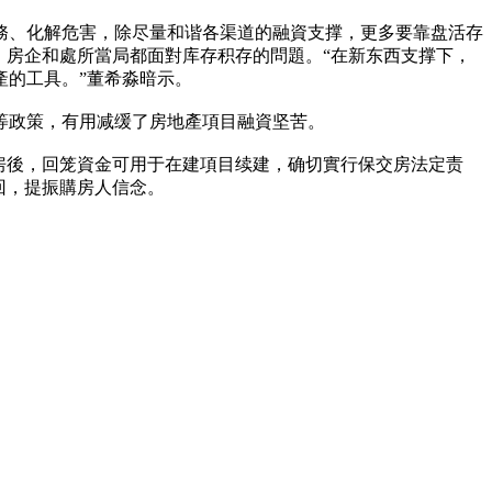
務、化解危害，除尽量和谐各渠道的融資支撑，更多要靠盘活存
，房企和處所當局都面對库存积存的問題。“在新东西支撑下，
產的工具。”董希淼暗示。
等政策，有用减缓了房地產項目融資坚苦。
房後，回笼資金可用于在建項目续建，确切實行保交房法定责
回，提振購房人信念。
。