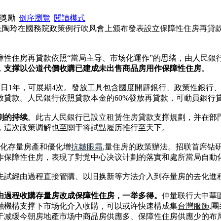
|
倒序瀏覽
|
閱讀模式
长陶玲在國務院政策例行吹风會上颁布發表設立保障性住房再貸
性住房再貸款依照“當局主导、市场化運作”的思绪，由人民銀
，
支撑以公道代價收購已建成未出售商品房用作保障性住房
。
%，刻日1年，可展期4次。發放工具包含國度開辟銀行、政策性銀
貸款。人民銀行依照貸款本金的60%發放再貸款，可動員銀行貸款
劃的持续
。此古人民銀行已設立租赁住房貸款支撑規劃，并在部
，這次政策调解也至關于将試點履历推行至天下。
消化存量房產和優化增
抗皺眼霜
,量住房的政策辦法。招联首席钻
作保障性住房，表現了對党中心决议计劃的落實和處所當局自動
先試經由過程直接管購、以旧换新等方法介入到存量房的去化進
由過程收購存量房改成保障性住房，一举多得。
仲量联行大中華
融機構支撑下市场化介入收購，可以或许快速構成集
台灣服飾
,
于减缓今朝房地產市场中商品房供應多、保障性住房供應少的布