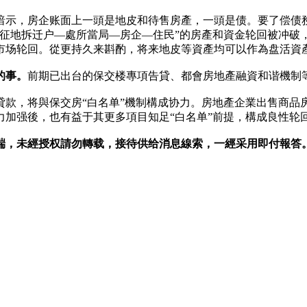
暗示，房企账面上一頭是地皮和待售房產，一頭是债。要了偿债
“征地拆迁户—處所當局—房企—住民”的房產和資金轮回被冲破
市场轮回。從更持久来斟酌，将来地皮等資產均可以作為盘活資
的事。
前期已出台的保交楼專項告貸、都會房地產融資和谐機制
貸款，将與保交房“白名单”機制構成协力。房地產企業出售商品
力加强後，也有益于其更多項目知足“白名单”前提，構成良性轮
户端，未經授权請勿轉载，接待供给消息線索，一經采用即付報答