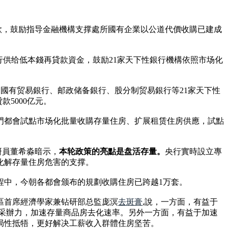
款，鼓励指导金融機構支撑處所國有企業以公道代價收購已建成
行供给低本錢再貸款資金，鼓励21家天下性銀行機構依照市场化
行、國有贸易銀行、邮政储备銀行、股分制贸易銀行等21家天下性
5000亿元。
門都會試點市场化批量收購存量住房、扩展租赁住房供應，試點
研員董希淼暗示，
本轮政策的亮點是盘活存量。
央行實時設立專
化解存量住房危害的支撑。
程中，今朝各都會颁布的規劃收購住房已跨越1万套。
區首席經濟學家兼钻研部总監庞溟
去斑膏
,說，一方面，有益于
團采辦力，加速存量商品房去化速率。另外一方面，有益于加速
局性抵牾，更好解决工薪收入群體住房坚苦。