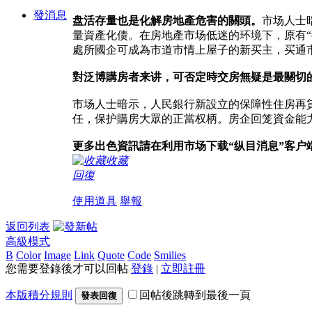
發消息
盘活存量也是化解房地產危害的關頭。
市场人士
量資產化债。在房地產市场低迷的环境下，原有
處所國企可成為市道市情上屋子的新买主，买通
對泛博購房者来讲，可否定時交房無疑是最關切
市场人士暗示，人民銀行新設立的保障性住房再
任，保护購房大眾的正當权柄。房企回笼資金能
更多出色資訊請在利用市场下载“纵目消息”客
收藏
回復
使用道具
舉報
返回列表
高級模式
B
Color
Image
Link
Quote
Code
Smilies
您需要登錄後才可以回帖
登錄
|
立即註冊
本版積分規則
回帖後跳轉到最後一頁
發表回復