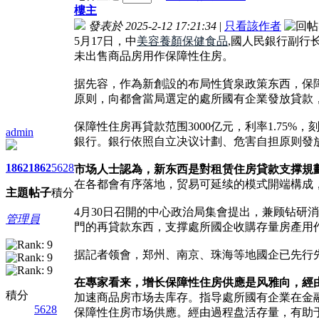
樓主
發表於 2025-2-12 17:21:34
|
只看該作者
5月17日，中
美容養顏保健食品
,國人民銀行副行
未出售商品房用作保障性住房。
据先容，作為新創設的布局性貨泉政策东西，保障
原则，向都會當局選定的處所國有企業發放貸款
保障性住房再貸款范围3000亿元，利率1.75
admin
銀行。銀行依照自立决议计劃、危害自担原则發放
1862
1862
5628
市场人士認為，新东西是對租赁住房貸款支撑規
在各都會有序落地，贸易可延续的模式開端構成
主題
帖子
積分
4月30日召開的中心政治局集會提出，兼顾钻研
管理員
門的再貸款东西，支撑處所國企收購存量房產用
据記者领會，郑州、南京、珠海等地國企已先行
在專家看来，增长保障性住房供應是风雅向，經
積分
加速商品房市场去库存。指导處所國有企業在金
5628
保障性住房市场供應。經由過程盘活存量，有助