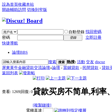
設為首頁
收藏本站
開啟輔助訪問
切換到窄版
找回密碼
自動登錄
密碼
立即註冊
登錄
快捷導航
論壇
BBS
搜索
熱搜:
活動
交友
discuz
搜索
屏東黃牛金融貸款交流論壇
»
論壇
›
當鋪貸款
›
民間貸款
›
貸款
返回列表
貸款买房不简单,利率
查看:
1269
|
回復:
0
[複製鏈接]
電梯直達