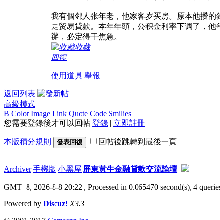
我有個邻人张年老，他家客岁买房。原本他攒的
走贸易貸款。本年年頭，公积金利率下调了，他
辦，必定得干焦急。
收藏
回復
使用道具
舉報
返回列表
高級模式
B
Color
Image
Link
Quote
Code
Smilies
您需要登錄後才可以回帖
登錄
|
立即註冊
本版積分規則
回帖後跳轉到最後一頁
發表回復
Archiver
|
手機版
|
小黑屋
|
屏東黃牛金融貸款交流論壇
GMT+8, 2026-8-8 20:22
, Processed in 0.065470 second(s), 4 queries
Powered by
Discuz!
X3.3