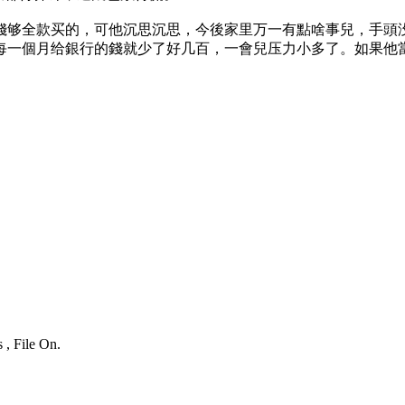
錢够全款买的，可他沉思沉思，今後家里万一有點啥事兒，手頭
每一個月给銀行的錢就少了好几百，一會兒压力小多了。如果他
 , File On.