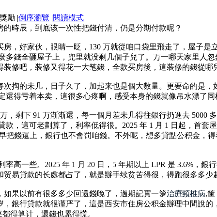
|
倒序瀏覽
|
閱讀模式
房的時辰，到底该一次性把錢付清，仍是分期付款呢？
款买房，好家伙，眼睛一眨，130 万就從咱口袋里飛走了，屋子
這麼多錢全砸屋子上，兜里就没剩几個子兒了。万一哪天家里人
得装修吧，装修又得花一大笔錢，全款买房後，這装修的錢從哪
每次掏的未几，日子久了，加起来也是個大数量。更要命的是，
不定還得亏着本卖，這很多心疼啊，感受本身的錢就像吊水漂了同
 万，剩下 91 万渐渐還，每一個月差未几得往銀行扔進去 500
，這可老劃算了，利率低得很。2025 年 1 月 1 日起，首套屋子
，想提早把錢還上，銀行也不會罚咱錢。不外呢，想多貸點公积金
一些。2025 年 1 月 20 日，5 年期以上 LPR 是 3
和贸易貸款的长處都占了，就是辦手续贫苦得很，得跑很多多少
，如果以前有很多多少回還錢晚了，過期記實一箩
治療頸椎病
,
 63 岁，銀行貸款就很谨严了，這是西安市住房公积金辦理中間
菜都得算计，還錢也累得慌。