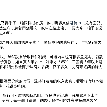
是立马得手了，咱同样成有房一族，听起来倍
君綺PTT
,兒有面兒。
忽然生病，急着用錢看病，或車在路上壞了，要大修，咱手頭没
兒来啊？
如果哪天咱想把屋子卖了，换個更好的地兒住，可市场行情欠
样。
0 多块。虽然說要给銀行付利錢，可這内里也有很多益處呢。就說
貸款，如果貸 5 年以上，利率才 2.85%，二套貸 5 年以上是
，得看看咱公积金账户里有几多錢，存了多久，另有咱還錢的能力
.6%，銀行批贸易貸款的時辰，還得盯着咱的收入證實，看看咱有無本领
趟，花很多時候。
筐，銀行可不敢把錢貸给咱。春秋也有說法，分歧處所不太同
說的，另有，每一個月還銀行的錢，最佳别跨越家里挣錢总数的