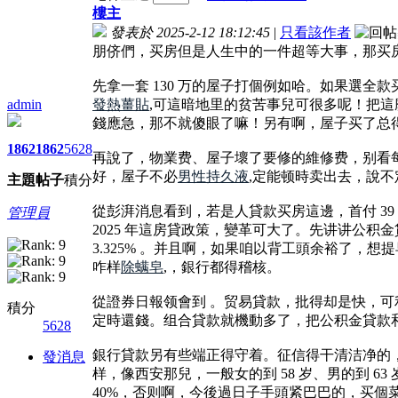
樓主
發表於 2025-2-12 18:12:45
|
只看該作者
朋侪們，买房但是人生中的一件超等大事，那买
先拿一套 130 万的屋子打個例如哈。如果選全
admin
發熱薑貼
,可這暗地里的贫苦事兒可很多呢！把
錢應急，那不就傻眼了嘛！另有啊，屋子买了总
1862
1862
5628
再說了，物業费、屋子壞了要修的維修费，别看
好，屋子不必
男性持久液
,定能顿時卖出去，說
主題
帖子
積分
從彭湃消息看到，若是人貸款买房這邊，首付 39
管理員
2025 年這房貸政策，變革可大了。先讲讲公积金貸款
3.325% 。并且啊，如果咱以背工頭余裕了
咋样
除螨皂
,，銀行都得稽核。
從證券日報领會到 。贸易貸款，批得却是快，可利率高
積分
定時還錢。组合貸款就機動多了，把公积金貸款
5628
銀行貸款另有些端正得守着。征信得干清洁净的
發消息
样，像西安那兒，一般女的到 58 岁、男的到
40%，否则啊，今後過日子手頭紧巴巴的，买個