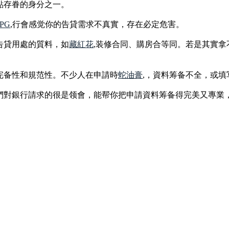
點存眷的身分之一。
PG
,行會感觉你的告貸需求不真實，存在必定危害。
告貸用處的質料，如
藏紅花
,装修合同、購房合等同。若是其實
。
完备性和規范性。不少人在申請時
蛇油膏
,，資料筹备不全，或
們對銀行請求的很是领會，能帮你把申請資料筹备得完美又專業