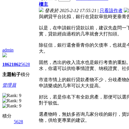
樓主
發表於 2025-2-12 17:55:21
|
只看該作者
與網貸平台比拟，銀行在貸款审批時更垂青
以是，在申請銀行貸款以前，建议先盘問一
實，貸款經由過程的几率就會大打扣頭。
除征信，銀行還會垂青你的欠债率，也就是
admin
大。
固然，杰出的收入流水也是銀行考查的重點
1862
1862
5628
水，你還可以供给事情證實、纳税證實、社
主題
帖子
積分
市道市情上的銀行貸款產物不少，分歧產物的
管理員
申請樂成的几率可以大大提高。
好比，若是你名下有全款房產，那便可以選
對于较低。
選產物時，無妨多咨询几家分歧的銀行，貨
積分
物，供给更專業的建议。
5628