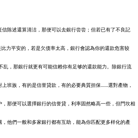
征信陈述還算清洁，那便可以去銀行尝尝；但若已有了不良記
是比力平安的，若是欠债率太高，銀行會認為你的還款危害较
為不乱，那銀行就更有可能信赖你有足够的還款能力。除銀行流
族，有的是信誉貸款，有的必要典質担保......選對產物，
户，那便可以選擇銀行的信誉貸，利率固然略高一些，但門坎相
構，他們一般和多家銀行都有互助，能為你匹配更多样化的產