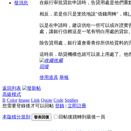
在銀行审批貸款申請時，告貸用處是他們重
發消息
相反，若是你只是笼统地說"借錢周轉"，構
L
以是在申請時，建议供给一些可以或许證實
處，讓銀行信赖這是一笔有明白用處的貸款
除告貸用處，銀行還會垂青你所供给質料的
這時辰，助貸機構也就可以派上用處了。他
收藏
回復
使用道具
舉報
返回列表
高級模式
B
Color
Image
Link
Quote
Code
Smilies
您需要登錄後才可以回帖
登錄
|
立即註冊
本版積分規則
回帖後跳轉到最後一頁
發表回復