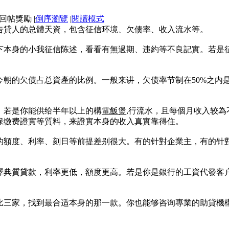
|
倒序瀏覽
|
閱讀模式
告貸人的总體天資，包含征信环境、欠债率、收入流水等。
下本身的小我征信陈述，看看有無過期、违約等不良記實。若是
今朝的欠债占总資產的比例。一般来讲，欠债率节制在50%之内
。若是你能供给半年以上的構
電飯煲
,行流水，且每個月收入较
保缴费證實等質料，来證實本身的收入真實靠得住。
額度、利率、刻日等前提差别很大。有的针對企業主，有的针對上班
擇典質貸款，利率更低，額度更高。若是你是銀行的工資代發客
比三家，找到最合适本身的那一款。你也能够咨询專業的助貸機