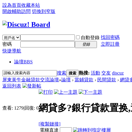
設為首頁
收藏本站
開啟輔助訪問
切換到窄版
找回密碼
自動登錄
密碼
立即註冊
登錄
快捷導航
論壇
BBS
搜索
熱搜:
活動
交友
discuz
搜索
屏東黃牛金融貸款交流論壇
»
論壇
›
當鋪貸款
›
民間貸款
›
網貸多
返回列表
網貸多?銀行貸款置换
查看:
1279
|
回復:
0
[複製鏈接]
電梯直達