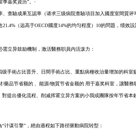
季嘉奖資历”。·
率、查驗成果互認率（请求三级病院查驗項目加入國度室間質评
21.4%（远高于OECD國度14%的均匀程度）10的問題，绩
必需立异鼓励機制，激活醫務职員内活泼力：
四级手術占比晋升、日間手術占比、重點病種收治量增加的科室
/藥品节省额的 、能源/物質节省金额的 用于嘉奖科室，讓醫
，對提出優化流程、削减挥霍立异方案的小我或團隊按年节省本錢
為“计谋引擎”，經由過程如下路径驱動病院转型：