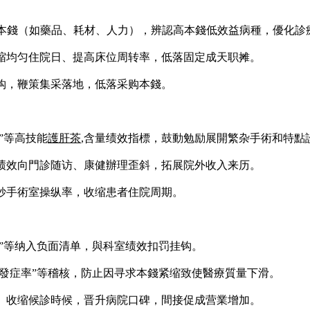
真實本錢（如藥品、耗材、人力），辨認高本錢低效益病種，優化診
缩均匀住院日、提高床位周转率，低落固定成天职摊。
钩，鞭策集采落地，低落采购本錢。
”等高技能
護肝茶
,含量绩效指標，鼓動勉励展開繁杂手術和特點
绩效向門診随访、康健辦理歪斜，拓展院外收入来历。
妙手術室操纵率，收缩患者住院周期。
比”等纳入负面清单，與科室绩效扣罚挂钩。
并發症率”等稽核，防止因寻求本錢紧缩致使醫療質量下滑。
、收缩候診時候，晋升病院口碑，間接促成营業增加。