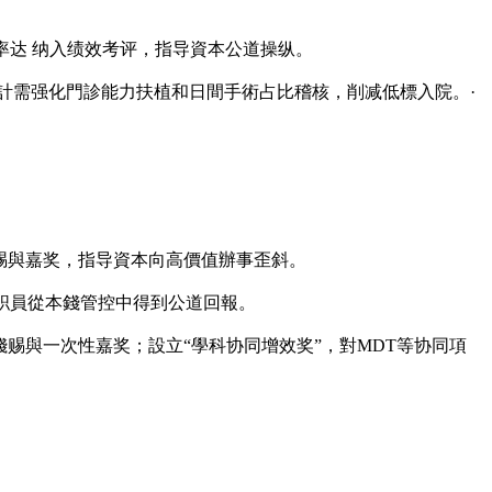
率达 纳入绩效考评，指导資本公道操纵。
效設計需强化門診能力扶植和日間手術占比稽核，削减低標入院。·
赐與嘉奖，指导資本向高價值辦事歪斜。
務职員從本錢管控中得到公道回報。
赐與一次性嘉奖；設立“學科协同增效奖”，對MDT等协同項