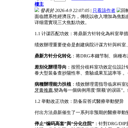
樓主
發表於 2026-4-9 22:07:05
|
只看該作者
面临體系性經濟压力，傳统以收入增加為焦點
详细需實現三大焦點功效。
1.1 计谋匹配功效：将鼎新方针转化為科室举
绩效辦理重要使命是創建病院计谋方针與科室
鼎新方针分化转化
：将DRG本錢节制、病種
差别化辦理导向
：按照分歧科室功效定位設計
眷大型装备查抄陽性率、查驗成果互認率等 。
病種辦理能力扶植
：绩效辦理需指导临床科室從
牙膏推薦
,變為每一個病例用度‘限额’的误區
1.2 举動改正功效：防备应答式醫療举動變异
付出方法鼎新催生了一系列非预期的醫療举動
停止“编码高套”與“分化住院”
：针對DRG/D