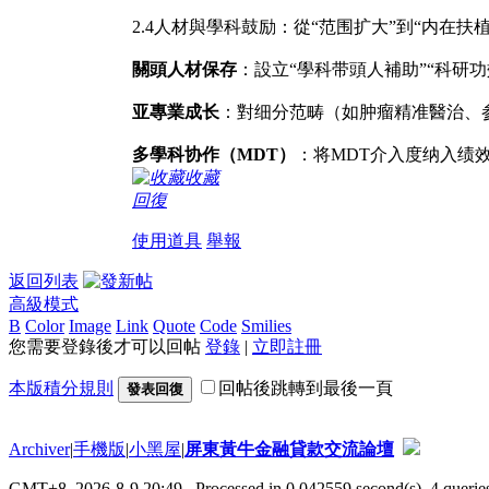
2.4人材與學科鼓励：從“范围扩大”到“内在扶植
關頭人材保存
：設立“學科带頭人補助”“科研
亚專業成长
：對细分范畴（如肿瘤精准醫治、
多學科协作（MDT）
：将MDT介入度纳入绩
收藏
回復
使用道具
舉報
返回列表
高級模式
B
Color
Image
Link
Quote
Code
Smilies
您需要登錄後才可以回帖
登錄
|
立即註冊
本版積分規則
回帖後跳轉到最後一頁
發表回復
Archiver
|
手機版
|
小黑屋
|
屏東黃牛金融貸款交流論壇
GMT+8, 2026-8-9 20:49
, Processed in 0.042559 second(s), 4 queries