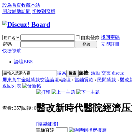
設為首頁
收藏本站
開啟輔助訪問
切換到窄版
找回密碼
自動登錄
密碼
立即註冊
登錄
快捷導航
論壇
BBS
搜索
熱搜:
活動
交友
discuz
搜索
屏東黃牛金融貸款交流論壇
»
論壇
›
當鋪貸款
›
民間貸款
›
醫改新
返回列表
醫改新時代醫院經濟压
查看:
357
|
回復:
0
[複製鏈接]
電梯直達