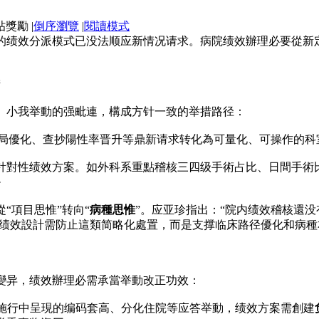
|
倒序瀏覽
|
閱讀模式
的绩效分派模式已没法顺应新情况请求。病院绩效辦理必要從新定
措
、小我举動的强毗連，構成方针一致的举措路径：
布局優化、查抄陽性率晋升等鼎新请求转化為可量化、可操作的科
针對性绩效方案。如外科系重點稽核三四级手術占比、日間手術
·
“項目思惟”转向“
病種思惟
”。应亚珍指出：“院内绩效稽核還没
”。绩效設計需防止這類简略化處置，而是支撑临床路径優化和病
變异，绩效辦理必需承當举動改正功效：
IP施行中呈現的编码套高、分化住院等应答举動，绩效方案需創建