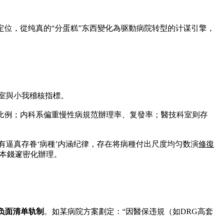
位，從纯真的“分蛋糕”东西變化為驱動病院转型的计谋引擎，
室與小我稽核指標。
比例；内科系偏重慢性病規范辦理率、复發率；醫技科室则存
有逼真存眷‘病種’内涵纪律，存在将病種付出尺度均匀数演
修復
種本錢邃密化辦理。
负面清单轨制
。如某病院方案劃定：“因醫保违規（如DRG高套