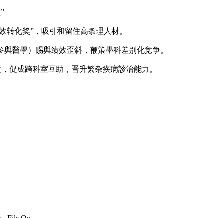
”
功效转化奖”，吸引和留住高条理人材。
参與醫學）赐與绩效歪斜，鞭策學科差别化竞争。
效，促成跨科室互助，晋升繁杂疾病診治能力。
 , File On.