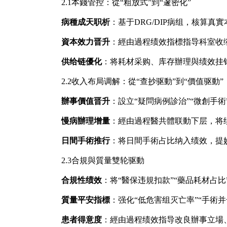
2.1本錢管控：從“粗放式”到“邃密化”
病種成天职析
：基于DRG/DIP病组，核算
資本效力晋升
：經由過程绩效指標指导科室收
供给链優化
：将耗材采购、库存辦理與绩效挂
2.2收入布局调解：從“查抄驱動”到“價值驱動”
辦事價值晋升
：設立“疑問病例診治”“微創手術
慢病辦理增量
：經由過程醫共體联動下层，将
日間手術推行
：将日間手術占比纳入绩效，提
2.3合規與質量雙轮驱動
合規性绩效
：将“醫保违規扣款”“藥品耗材占
質量平安指標
：强化“低危害组灭亡率”“手術
患者得意度
：經由過程绩效指导改良辦事立場