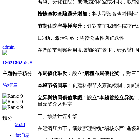
编码、分化住院）被傳递的科室或小我，取缔當
按捺查抄查驗過分增加
：将大型装备查抄陽性
节制住院率异样爬升
：针對當前我國住院率已达
1.3 動力激活功效：均衡公益性與踊跃性
admin
在严酷节制醫療用度增加的布景下，绩效辦理
·
1862
1862
5628
主題
帖子
積分
布局優化鼓励
：設立“
病種布局優化奖
”，對三
管理員
本錢节省同享
：創建科學节支嘉奖機制，如耗材
立异與协同價值承認
：設立“
本錢管控立异奖
”
目嘉奖介入科室。
二、绩效计谋引擎
積分
5628
在經濟压力下，绩效辦理需從“稽核东西”進级
發消息